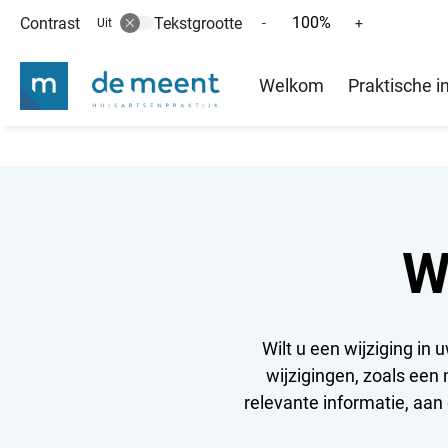
100%
Contrast
Tekstgrootte
Tekst
Tekst
-
+
Uit
verkleinen
vergroten
Hoofd
met
met
Welkom
Praktische i
10%
10%
menu
W
Wilt u een wijziging in
wijzigingen, zoals ee
relevante informatie, aan