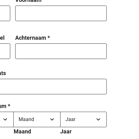
el
Achternaam
*
ats
tum
*
Maand
Jaar