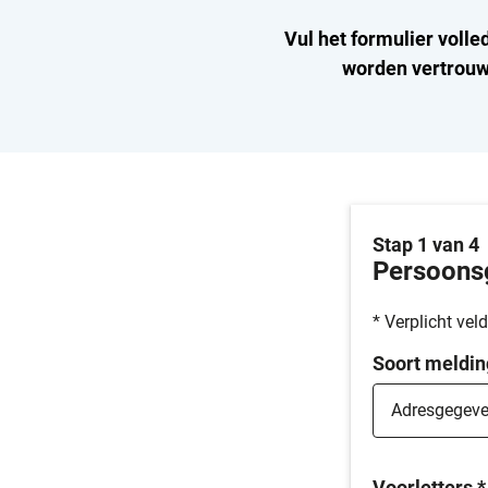
Vul het formulier volle
worden vertrouwe
Stap 1 van 4
Persoons
* Verplicht veld
Soort meldin
Voorletters
*