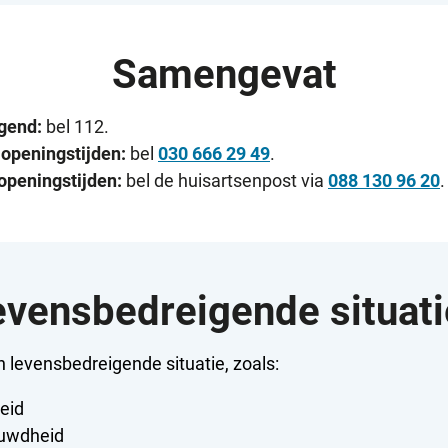
Samengevat
gend:
bel 112.
openingstijden:
bel
030 666 29 49
.
openingstijden:
bel de huisartsenpost via
088 130 96 20
.
evensbedreigende situati
n levensbedreigende situatie, zoals:
eid
auwdheid