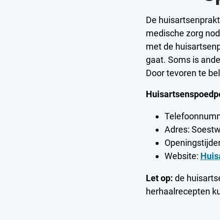
De huisartsenprakt
medische zorg nod
met de huisartsenp
gaat. Soms is ande
Door tevoren te be
Huisartsenspoedp
Telefoonnumm
Adres: Soestw
Openingstijde
Website:
Huis
Let op:
de huisarts
herhaalrecepten kun