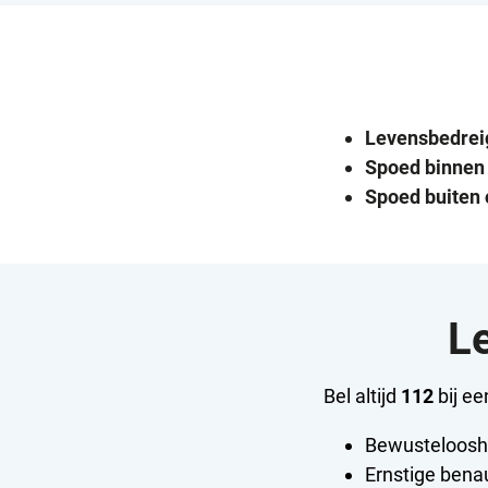
Levensbedrei
Spoed binnen 
Spoed buiten 
L
Bel altijd
112
bij ee
Bewusteloosh
Ernstige ben