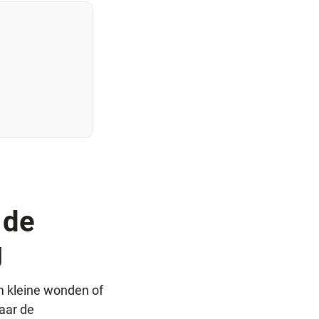
 de
g
m kleine wonden of
aar de