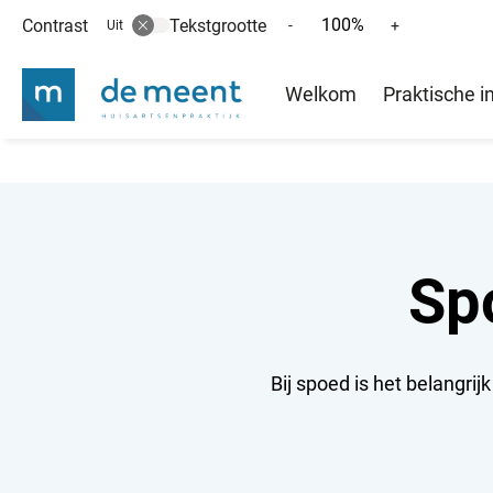
100%
Contrast
Tekstgrootte
Tekst
Tekst
-
+
Uit
verkleinen
vergroten
Hoofd
met
met
Welkom
Praktische i
10%
10%
menu
Sp
Bij spoed is het belangrijk