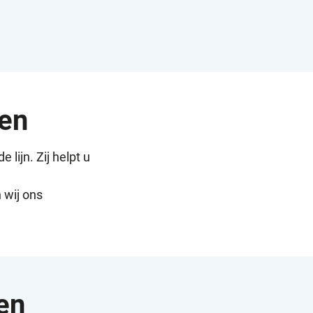
den
e lijn. Zij helpt u
 wij ons
en