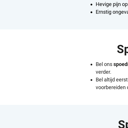
Hevige pijn op
Ernstig ongeva
Sp
Bel ons
spoe
verder.
Bel altijd eer
voorbereiden 
S