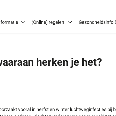
Submenu: (Online) re
nformatie
(Online) regelen
Gezondheidsinfo &
waaraan herken je het?
oorzaakt vooral in herfst en winter luchtweginfecties bij b