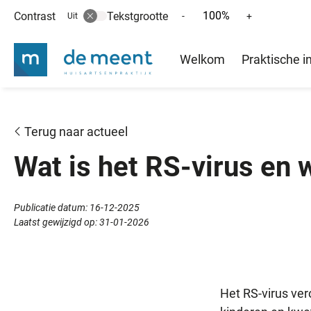
100%
Contrast
Tekstgrootte
Tekst
Tekst
-
+
Uit
verkleinen
vergroten
Hoofd
met
met
Welkom
Praktische i
10%
10%
menu
Terug naar actueel
Wat is het RS-virus en 
Publicatie datum:
16-12-2025
Laatst gewijzigd op:
31-01-2026
Het RS-virus ver