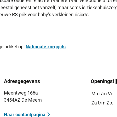
sbare ouderen. Klachten variëren van verkoudheid tot e
estal geneest het vanzelf, maar soms is ziekenhuiszor
euwe RS-prik voor baby’s verkleinen risico’s.
e artikel op:
Nationale zorggids
Adresgegevens
Openingsti
Meentweg 166a
Ma t/m Vr:
3454AZ De Meern
Za t/m Zo:
Naar contactpagina