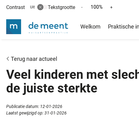
100%
Contrast
Tekstgrootte
Tekst
Tekst
-
+
Uit
verkleinen
vergroten
Hoofd
met
met
Welkom
Praktische i
10%
10%
menu
Terug naar actueel
Veel kinderen met slecht
de juiste sterkte
Publicatie datum:
12-01-2026
Laatst gewijzigd op:
31-01-2026