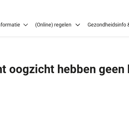
Submenu: (Online) re
nformatie
(Online) regelen
Gezondheidsinfo &
 oogzicht hebben geen bri