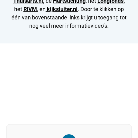
Thuisarts.nl
, de
Hartstichting
, het
Longfonds,
het
RIVM
, en
kijksluiter.nl
. Door te klikken op
één van bovenstaande links krijgt u toegang tot
nog veel meer informatievideo’s.