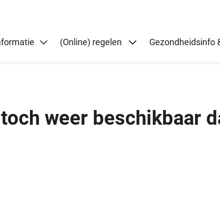
Submenu: (Online) re
nformatie
(Online) regelen
Gezondheidsinfo &
toch weer beschikbaar dan