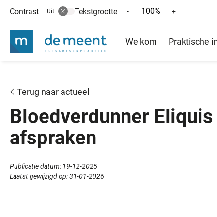
100%
Contrast
Tekstgrootte
Tekst
Tekst
-
+
Uit
verkleinen
vergroten
Hoofd
met
met
Welkom
Praktische i
10%
10%
menu
Terug naar actueel
Bloedverdunner Eliquis 
afspraken
Publicatie datum:
19-12-2025
Laatst gewijzigd op:
31-01-2026