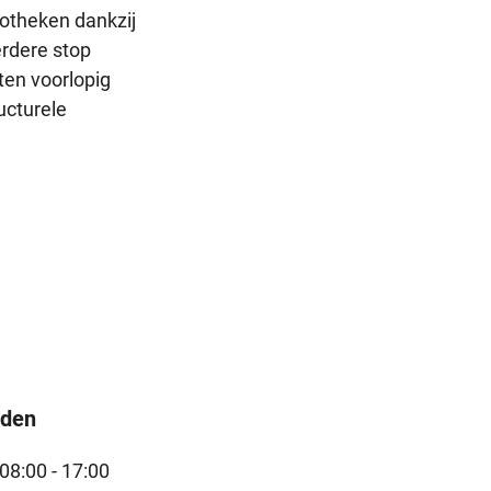
otheken dankzij
erdere stop
ten voorlopig
ucturele
jden
08:00 - 17:00